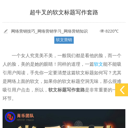
[2022-05-04]
污水处理设备厂家产品如何做网络推广（污水处理项目网...
更多 >
[2022-03-27]
疫情当下公司企业品牌网络营销策划推广怎么做，国内知...
更多 >
超牛叉的软文标题写作套路
[2022-05-29]
实体门店如何做网络推广吸引客户，实体店网络营销技巧...
更多 >
网络营销技巧_网络营销学习_网络营销知识
8220℃
软文营销
[2022-05-04]
污水处理设备厂家产品如何做网络推广（污水处理项目网...
更多 >
[2022-03-27]
疫情当下公司企业品牌网络营销策划推广怎么做，国内知...
更多 >
一个女人究竟美不美，一般我们都是看他的脸，而一个
人的脸，美的是她的眼睛！同样的道理，一篇
软文
能不能吸
引用户阅读，手先你一定要清楚这篇软文标题如何写？尤其
是网络上面的软文，如果你的软文标题空洞无味，那么很难
吸引用户点击，所以，
软文标题写作套路
是非常重要的一个
环节。