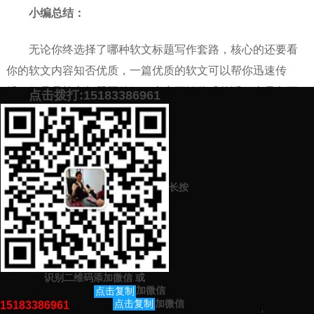
小编总结：
无论你终选择了哪种软文标题写作套路，核心的还要看
你的软文内容知否优质，一篇优质的软文可以帮你迅速传
播，但只是软文标题写的好，内容不够优质的话，也是留不
点击拨打:15183386961
住用户的，所以，从现在起，让我们一起学习
软文营销技巧
吧。
添加微信号：
scyxch
免费帮你策划营销方
预约营销老师
案！
长按
上一篇：
与河南青柠公司签署网络营销推广外包协议
下一篇：
精准流量推广方法大揭秘
识别二维码添加微信
或
猜你感兴趣的内容
加微信
点击复制
加微信
点击复制
15183386961