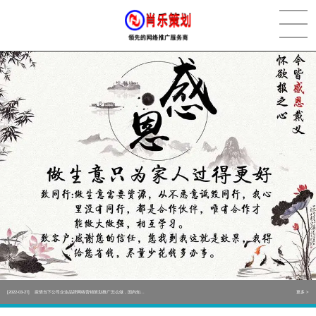
[2022-05-29]
实体门店如何做网络推广吸引客户，实体店网络营销技巧...
更多 >
[2022-05-04]
污水处理设备厂家产品如何做网络推广（污水处理项目网...
更多 >
[2022-03-27]
疫情当下公司企业品牌网络营销策划推广怎么做，国内知...
更多 >