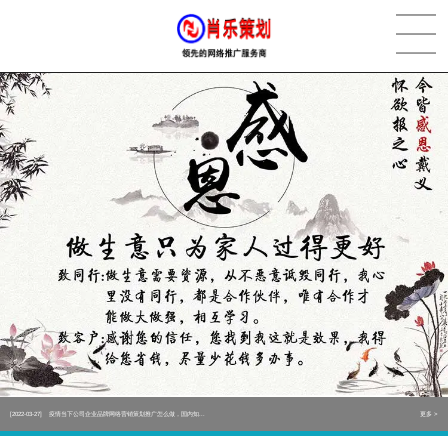
[2022-05-29]
实体门店如何做网络推广吸引客户，实体店网络营销技巧...
更多 >
[2022-05-04]
污水处理设备厂家产品如何做网络推广（污水处理项目网...
更多 >
[2022-03-27]
疫情当下公司企业品牌网络营销策划推广怎么做，国内知...
更多 >