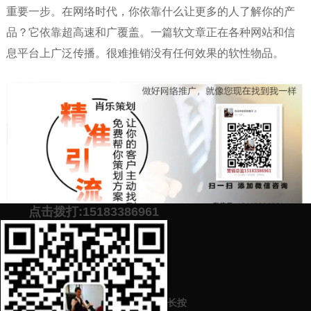
重要一步。在网络时代，你依靠什么让更多的人了解你的产
品？它依靠超高速和广覆盖。一篇软文章正在各种网站和信
息平台上广泛传播。很难推销没有任何效果的软性物品。
点击拨打:15183386961
添加微信号：
scyxch
免费帮你策划营销方
预约营销老师
案！
长按