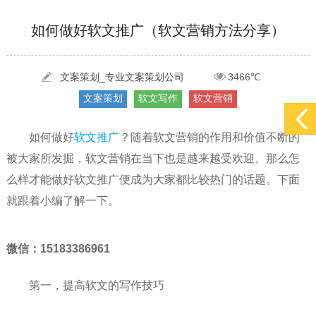
[2022-05-29]
实体门店如何做网络推广吸引客户，实体店网络营销技巧...
更多 >
如何做好软文推广（软文营销方法分享）
[2022-05-04]
污水处理设备厂家产品如何做网络推广（污水处理项目网...
更多 >
[2022-03-27]
疫情当下公司企业品牌网络营销策划推广怎么做，国内知...
更多 >
文案策划_专业文案策划公司
3466℃
文案策划
软文写作
软文营销
如何做好
软文推广
？随着软文营销的作用和价值不断的
被大家所发掘，软文营销在当下也是越来越受欢迎。那么怎
么样才能做好软文推广便成为大家都比较热门的话题。下面
就跟着小编了解一下。
微信：15183386961
第一，提高软文的写作技巧