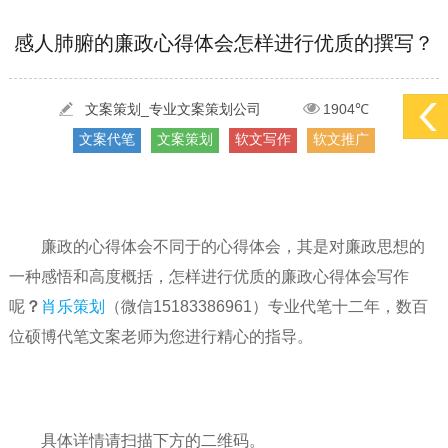
[2022-05-29]
实体门店如何做网络推广吸引客户，实体店网络营销技巧...
更多 >
[2022-05-04]
污水处理设备厂家产品如何做网络推广（污水处理项目网...
更多 >
感人肺腑的廉政心得体会怎样进行优质的撰写？
[2022-03-27]
疫情当下公司企业品牌网络营销策划推广怎么做，国内知...
更多 >
文案策划_专业文案策划公司
1904℃
文案代笔
文案策划
软文写作
软文推广
廉政的心得体会不同于的心得体会，其是对廉政思想的
一种感悟和高度概括，怎样进行优质的廉政心得体会写作
呢
？
肖乐策划
（微信15183386961）专业代笔十二年，数百
位硕博代笔文案老师为您进行精心的指导。
具体详情请扫描下方的二维码。