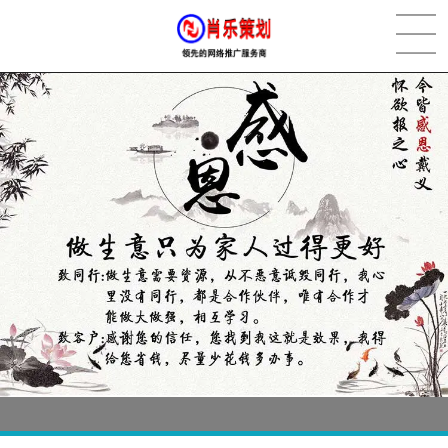
[2022-05-29]
实体门店如何做网络推广吸引客户，实体店网络营销技巧...
更多 >
[2022-05-04]
污水处理设备厂家产品如何做网络推广（污水处理项目网...
更多 >
[2022-03-27]
疫情当下公司企业品牌网络营销策划推广怎么做，国内知...
更多 >