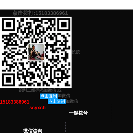
点击拨打:15183386961
添加微信号：
scyxch
免费帮你策划营销方
预约营销老师
案！
长按
上一篇：
新时代中有关供销合作的方案策划怎样进行高质量的写作？
下一篇：
严谨富有逻辑的合同诉状怎样进行优质的写作？
识别二维码添加微信
或
猜你感兴趣的内容
加微信
点击复制
加微信
点击复制
15183386961
scyxch
暂无相关文章！
一键拨号
微信咨询