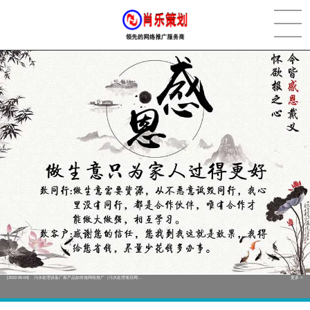
[2022-05-29]
实体门店如何做网络推广吸引客户，实体店网络营销技巧...
更多 >
[2022-05-04]
污水处理设备厂家产品如何做网络推广（污水处理项目网...
更多 >
[2022-03-27]
疫情当下公司企业品牌网络营销策划推广怎么做，国内知...
更多 >