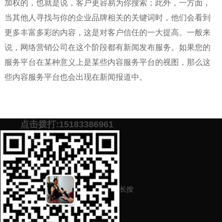
加权的，也就是说，客户更容易为你搜索；此外，一方面，
当其他人寻找与你的企业品牌相关的关键词时，他们会看到
更多丰富多彩的内容，这是对客户信任的一大提高。一般来
说，网络营销公司在这个阶段都有新闻发布服务。如果您的
服务平台在某种意义上是某些内容服务平台的视图，那么这
些内容服务平台也会出现在新闻报道中。
点击拨打:15183386961
添加微信号：
scyxch
免费帮你策划营销方
预约营销老师
案！
长按
上一篇：
品牌策划中有哪些具体步骤？品牌策划有哪些细节
下一篇：
企业公司电商市场的品牌营销策划推广有哪些必要重要的东