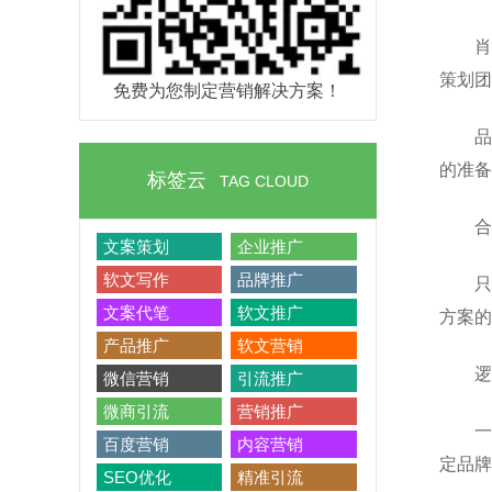
肖
策划团
免费为您制定营销解决方案！
品
的准备
标签云
TAG CLOUD
合
文案策划
企业推广
软文写作
品牌推广
只
文案代笔
软文推广
方案的
产品推广
软文营销
逻
微信营销
引流推广
微商引流
营销推广
一
百度营销
内容营销
定品牌
SEO优化
精准引流