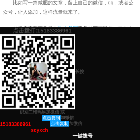
比如写一篇减肥的文章，留上自己的微信，qq，或者公
众号，让人添加，这样流量就来了。
如果您需要高质量的
软文代写
服务加下面微信，专业文
点击拨打:15183386961
案人员一对一服务，不满意不收费。
添加微信号：
scyxch
免费帮你策划营销方
预约营销老师
案！
长按
上一篇：
新公司品牌推广怎么做（品牌推广策略看这里）
下一篇：
企业如何进行品牌推广（知名度提升）
识别二维码添加微信
或
猜你感兴趣的内容
加微信
点击复制
加微信
点击复制
15183386961
scyxch
暂无相关文章！
一键拨号