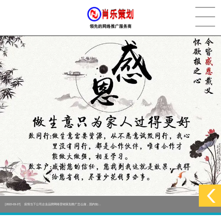
[2022-05-29]
实体门店如何做网络推广吸引客户，实体店网络营销技巧...
更多 >
[2022-05-04]
污水处理设备厂家产品如何做网络推广（污水处理项目网...
更多 >
[2022-03-27]
疫情当下公司企业品牌网络营销策划推广怎么做，国内知...
更多 >