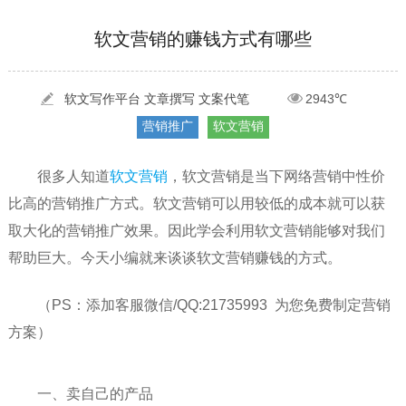
[2022-05-29]
实体门店如何做网络推广吸引客户，实体店网络营销技巧...
更多 >
软文营销的赚钱方式有哪些
[2022-05-04]
污水处理设备厂家产品如何做网络推广（污水处理项目网...
更多 >
[2022-03-27]
疫情当下公司企业品牌网络营销策划推广怎么做，国内知...
更多 >
软文写作平台 文章撰写 文案代笔
2943℃
营销推广
软文营销
很多人知道
软文营销
，软文营销是当下网络营销中性价
比高的营销推广方式。软文营销可以用较低的成本就可以获
取大化的营销推广效果。因此学会利用软文营销能够对我们
帮助巨大。今天小编就来谈谈软文营销赚钱的方式。
（PS：添加客服微信/QQ:21735993 为您免费制定营销
方案）
一、卖自己的产品