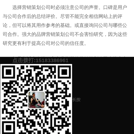
选择营销策划公司时必须注意公司的声誉。口碑是用户
与公司合作后的总结评价。尽管不能完全相信网站上的评
论，但可以将其用作参考的基础。或直接询问公司与哪些公
司合作。强大的品牌营销策划公司不会害怕研究，因为这些
研究更有利于提高公司对公司的信任度。
如果您近也在找一家专业靠谱的营销策划公司来推广产
点击拨打:15183386961
品、推广品牌，欢迎加下面微信，肖乐策划免费帮您策划高
效的
企业营销策划方案
。
添加微信号：
scyxch
免费帮你策划营销方
预约营销老师
案！
长按
上一篇：
新产品销售途径和方法有哪些（迅速提高销量）
下一篇：
如何做好一个新品牌（迅速提高品牌知名度）