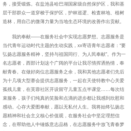
务，接受锻炼。在盐池县哈巴湖国家级自然保护区，我和基
层干部群众一道穿梭于保护区，护林巡逻、检査林地、植树
造林，用自己的微薄力量为当地生态环境的改善作出贡献。
我的奉献——在服务社会中实现志愿梦想。志愿服务是
当代青年运动时代主题的生动实践，xx寄语青年志愿者：“要
弘扬志愿服务精神，坚持与祖国同行、为人民奉献”。作为一
名志愿者，西部计划这个广阔的平台让我尽情挥洒热情，奉
献青春。在做好岗位志愿服务之余，我和其他志愿者们先后
为十几项大型赛会提供志愿服务，一起在天使特教中心关爱
孤残儿童，在芙蓉社区开设留守儿童五点半课堂……每次结
束服务，孩子们纯真的笑脸和点滴的进步都让我感到欣慰和
感动。心存大爱图奉献，愿以无私付人生。我将始终弘扬志
愿精神和社会主义核心价值观，在服务社会中坚定理想信
念，在帮助他人中锤炼意志品格，在志愿服务中放飞青春梦