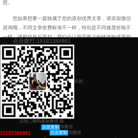
想。
您如果想要一篇独属于您的原创优秀文章，请添加微信
咨询哦，不同文章收费标准不一样，特别是不同难度价格不
一样，请相信肖乐策划，我们会让您花更少的钱体验优质的
点击拨打:15183386961
代写原创文章服务。
添加微信号：
scyxch
免费帮你策划营销方
预约营销老师
案！
长按
上一篇：
1000字人物传记在各个代写平台网站都是什么价格
下一篇：
勤俭节约文章哪个代写网站平台写的质量特别好
识别二维码添加微信
或
猜你感兴趣的内容
加微信
点击复制
加微信
点击复制
15183386961