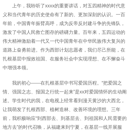
上午，我聆听了xxxx的重要讲话，对五四精神的时代意
义和当代青年的历史使命有了新的、更加深刻的认识。一百
年前，中国青年振臂高呼，成为反帝反封建斗争的先锋队，
激发了中国人民救亡图存的磅礴力量。百年来，五四运动的
伟大精神激励着一代又一代中国青年在中华民族伟大复兴的
道路上奋勇前进。作为西部计划志愿者，我们尽己所能，在
扎根基层中报效祖国、在服务社会中实现理想、在不懈奋斗
中增强本领。
我的初心——在扎根基层中书写爱国历程。“把爱国之
情、强国之志、报国之行统一起来”是xx对爱国情怀的生动阐
述。学生时代的我，在电视上经常看到漫天黄沙的大西北，
让我萌发了扎根西部、植树造林、改善环境的理想。三年
前，我积极响应“到西部去、到基层去、到祖国和人民需要的
地方去”的时代召唤，从福建来到宁夏，在基层一线开展服