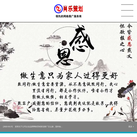
[2022-05-29]
实体门店如何做网络推广吸引客户，实体店网络营销技巧...
更多 >
[2022-05-04]
污水处理设备厂家产品如何做网络推广（污水处理项目网...
更多 >
[2022-03-27]
疫情当下公司企业品牌网络营销策划推广怎么做，国内知...
更多 >