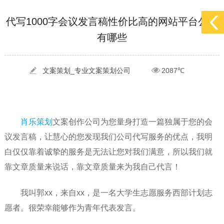
[2022-05-29]
实体门店如何做网络推广吸引客户，实体店网络营销技巧...
更多 >
代写1000字会议发言稿性价比高的网站平台公司
有哪些
[2022-05-04]
污水处理设备厂家产品如何做网络推广（污水处理项目网...
更多 >
[2022-03-27]
疫情当下公司企业品牌网络营销策划推广怎么做，国内知...
更多 >
文案策划_专业文案策划公司
2087℃
肖乐策划
文案创作公司为您量身打造一篇独属于您的会
议发言稿，让慧心的您发现我们公司代写服务的优点，我明
白仅仅靠着诚挚的服务是无法让您对我们满意，所以我们就
靠文章质量来说话，靠文章质量来为我自己代言！
我叫郭xx，来自xx，是一名大学生志愿服务西部计划志
愿者。很荣幸能够作为青年代表发言。