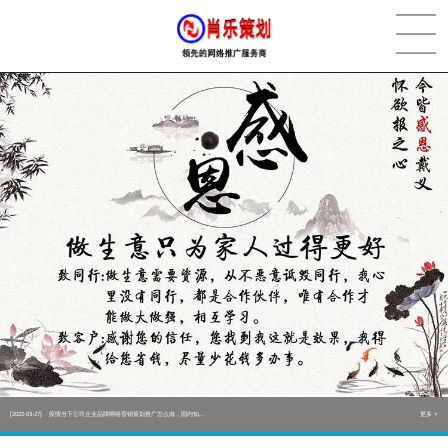
[2022-05-29]
实体门店如何做网络推广吸引客户，实体店网络营销技巧...
更多 >
[2022-05-04]
污水处理设备厂家产品如何做网络推广（污水处理项目网...
更多 >
[2022-03-27]
疫情当下公司企业品牌网络营销策划推广怎么做，国内知...
更多 >