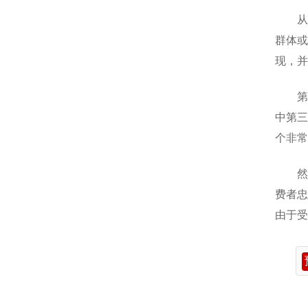
从
群体或
现，并
第
中第三
个非常
然
费者忠
由于受