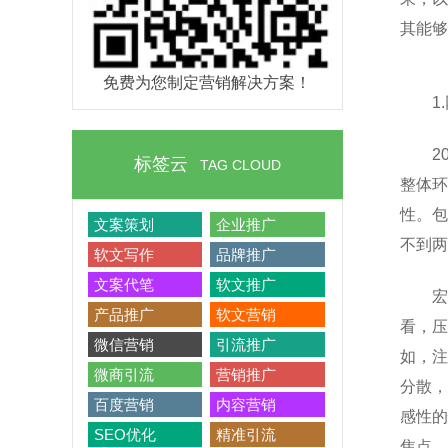
其能够
免费为您制定营销解决方案！
1
2
标签云
TAG CLOUD
整体环
性。包
文案策划
企业推广
不到两
软文写作
品牌推广
文案代笔
软文推广
宏
产品推广
软文营销
看，压
微信营销
引流推广
如，注
微商引流
营销推广
分散，
百度营销
内容营销
感性的
SEO优化
精准引流
焦点。