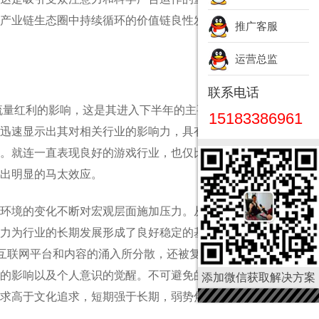
进产业链生态圈中持续循环的价值链良性发展。
推广客服
运营总监
联系电话
络流量红利的影响，这是其进入下半年的主要原因。国内
15183386961
迅速显示出其对相关行业的影响力，具有很强的依赖
就连一直表现良好的游戏行业，也仅比2018年高出
出明显的马太效应。
环境的变化不断对宏观层面施加压力。从行业内部来
力为行业的长期发展形成了良好稳定的基础环境。例
多互联网平台和内容的涌入所分散，还被复杂的情况所
的影响以及个人意识的觉醒。不可避免的是，公众对
添加微信获取解决方案
求高于文化追求，短期强于长期，弱势焦点高于现实