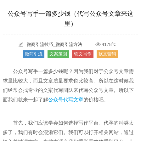
[2022-05-04]
污水处理设备厂家产品如何做网络推广（污水处理项目网...
更多 >
[2022-03-27]
疫情当下公司企业品牌网络营销策划推广怎么做，国内知...
更多 >
公众号写手一篇多少钱（代写公众号文章来这
里）
[2022-05-29]
实体门店如何做网络推广吸引客户，实体店网络营销技巧...
更多 >
[2022-05-04]
污水处理设备厂家产品如何做网络推广（污水处理项目网...
微商引流技巧_微商引流方法
4178℃
更多 >
微商引流
文案策划
软文写作
软文营销
[2022-03-27]
疫情当下公司企业品牌网络营销策划推广怎么做，国内知...
更多 >
公众号写手一篇多少钱呢？因为我们对于公众号文章需
求量比较大，而且文章质量要求也比较高。所以在这时候我
们经常会找专业的文案代写团队来代写公众号文章。所以下
面我们就来一起了解
公众号代写文章
的价格吧。
首先，我们应该学会如何选择写作平台。代孕的种类太
多了，我们有时会混淆它们。我们可以打开相关网站，通过