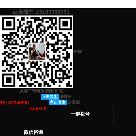
点击拨打:15183386961
添加微信号：
scyxch
免费帮你策划营销方
预约营销老师
案！
长按
上一篇：
代写心得体会好的网站
下一篇：
比赛演讲稿怎么写能赢
识别二维码添加微信
或
猜你感兴趣的内容
加微信
点击复制
加微信
点击复制
15183386961
scyxch
暂无相关文章！
一键拨号
微信咨询