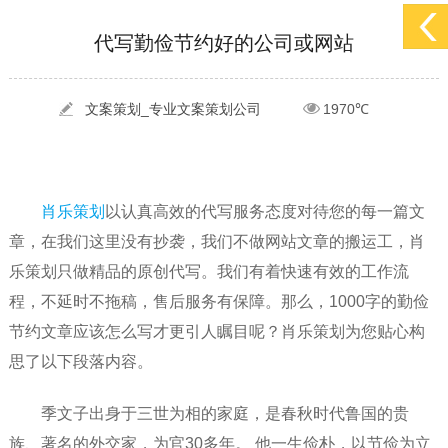
[2022-05-29]
实体门店如何做网络推广吸引客户，实体店网络营销技巧...
更多 >
代写勤俭节约好的公司或网站
[2022-05-04]
污水处理设备厂家产品如何做网络推广（污水处理项目网...
更多 >
[2022-03-27]
疫情当下公司企业品牌网络营销策划推广怎么做，国内知...
更多 >
文案策划_专业文案策划公司
1970℃
肖乐策划
以认真高效的代写服务态度对待您的每一篇文
章，在我们这里没有抄袭，我们不做网站文章的搬运工，肖
乐策划只做精品的原创代写。我们有着快速有效的工作流
程，不延时不拖稿，售后服务有保障。那么，1000字的勤俭
节约文章应该怎么写才更引人瞩目呢？肖乐策划为您贴心构
思了以下段落内容。
季文子出身于三世为相的家庭，是春秋时代鲁国的贵
族、著名的外交家，为官30多年。 他一生俭朴，以节俭为立