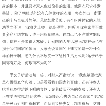
身的根本，并且要求家人也过俭朴的生活。他穿衣只求朴素
整洁， 除了朝服以外没有几件像样的衣服，每次外出，所乘
坐的车马也极其简单。见他如此节俭，有个叫仲孙它的人就
劝季文子说：“你身为上卿，德高望重，但听说 你在家里不准
妻妾穿丝绸衣服，也不用粮食喂马。你自己也不注重容貌服
饰，这样不是显得太寒酸，让别国的人笑话您吗?这样做也有
损于我们国家的体面，人家会说鲁国的上卿过的是一种什么
样的日子啊。您为什么不改变一下这种生活方式呢?这于己于
国都有好处，何乐而不为呢?”
季文子听后淡然一笑，对那人严肃地说：“我也希望把家
里布置得豪华典雅，但是看看我们国家的百姓，还有许多人
吃着粗糙得难以下咽的食物，穿着破旧不堪的衣服，还有人
正在受冻挨饿;想到这些，我怎能忍心去为自己添置家产呢?如
果平民百姓都粗茶敝衣，而我则妆扮妻妾，精养粮马，这哪