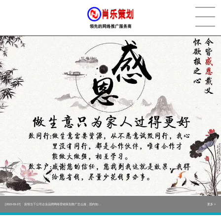
[2022-05-29]
实体门店如何做网络推广吸引客户，实体店网络营销技巧...
更多 >
[2022-05-04]
污水处理设备厂家产品如何做网络推广（污水处理项目网...
更多 >
[2022-03-27]
疫情当下公司企业品牌网络营销策划推广怎么做，国内知...
更多 >