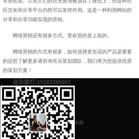
常受欢迎。尽管人们的目光逐渐被放在了微信上，但这种社
区交友和分享平台仍然可以发挥作用。这是一种利用网站的
分享和分享功能实现的营销。
网络营销还有很多方式。受欢迎的是上面的。
网络营销的方式有很多，如何选择更合适的产品是重要
的还想了解更多请咨询肖乐策划团队，我们将为您提供优质
的策划方案！
点击拨打:15183386961
添加微信号：
scyxch
免费帮你策划营销方
预约营销老师
案！
上一篇：
企业公司品牌策划营销推广中通过互联网推广过程中的关键
长按
是什么
下一篇：
企业公司机构做品牌策划营销推广时为什么要找网络策划公