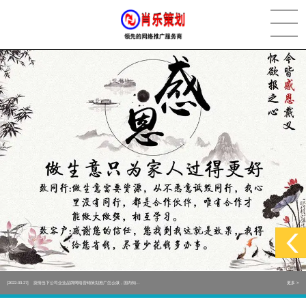
[2022-05-29]
实体门店如何做网络推广吸引客户，实体店网络营销技巧...
更多 >
[2022-05-04]
污水处理设备厂家产品如何做网络推广（污水处理项目网...
更多 >
[2022-03-27]
疫情当下公司企业品牌网络营销策划推广怎么做，国内知...
更多 >