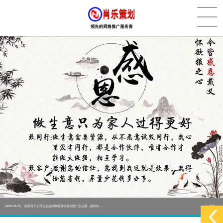
[2022-05-29]
实体门店如何做网络推广吸引客户，实体店网络营销技巧...
更多 >
[2022-05-04]
污水处理设备厂家产品如何做网络推广（污水处理项目网...
更多 >
[2022-03-27]
疫情当下公司企业品牌网络营销策划推广怎么做，国内知...
更多 >