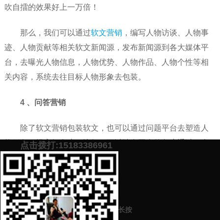
吹自擂的效果好上一万倍！
那么，我们可以通过
软文营销
，编写人物访谈、人物事
迹、人物贡献等相关软文新闻源，发布新闻源到各大媒体平
台，去曝光人物信息，人物优势、人物作品、人物个性等相
关内容，系统去往目标人物形象去包装。
4 、问答营销
除了软文营销包装软文，也可以通过问题平台去塑造人
物形象，提高知名度。比如，可以站在网友的角度通过一个
点击拨打:15183386961
事件，一个作品提出问题，去进行回答，这样一来，提高了
与网友的互动性，也通过了人物的互联网上的曝光度。
添加微信号：
scyxch
免费帮你策划营销方
预约营销老师
案！
长按