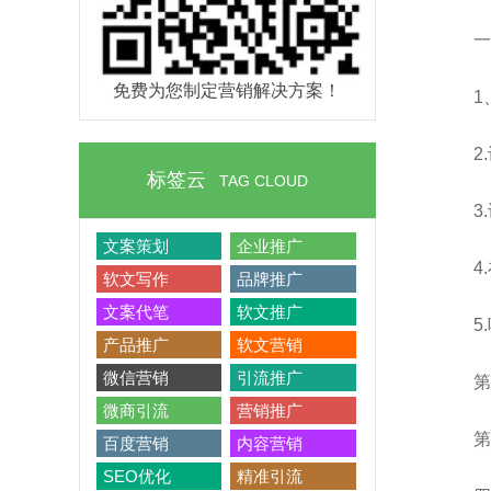
一
免费为您制定营销解决方案！
1
2
标签云
TAG CLOUD
3
文案策划
企业推广
4
软文写作
品牌推广
文案代笔
软文推广
5
产品推广
软文营销
微信营销
引流推广
第
微商引流
营销推广
第
百度营销
内容营销
SEO优化
精准引流