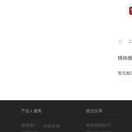
上
猜你感
暂无相
产品﹠服务
观点分享
霸屏推广
网络营销技巧
问答营销