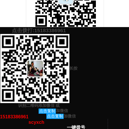
点击拨打:15183386961
添加微信号：
scyxch
免费帮你策划营销方
预约营销老师
案！
长按
上一篇：
与厦门公司签订网络营销推广外包协议
下一篇：
微商引流课堂：不要把货卖给熟人
识别二维码添加微信
或
猜你感兴趣的内容
加微信
点击复制
加微信
点击复制
15183386961
scyxch
暂无相关文章！
一键拨号