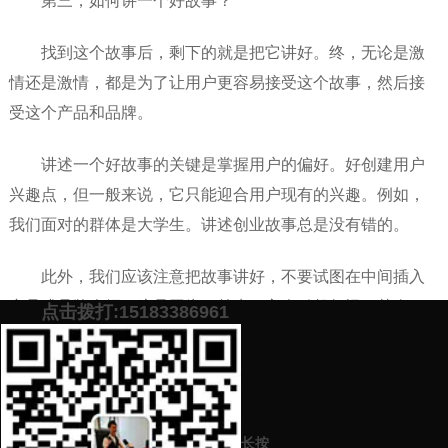
第三，如何讲一个好故事？
找到这个故事后，剩下的就是把它讲好。终，无论是激
情还是激情，都是为了让用户更容易接受这个故事，然后接
受这个产品和品牌。
讲述一个好故事的关键是掌握用户的偏好。好创建用户
兴趣点，但一般来说，它只能迎合用户现有的兴趣。例如，
我们面对的群体是大学生。讲述创业故事总是没有错的。
此外，我们应该注意把故事讲好，不要试图在中间插入
产品或品牌介绍。这是因为，首先，它会引起怨恨；其次，
点击拨打:15183386961
讲故事时，自然会引出相关的内容；然后强行插入无疑会增
加画面。这实际上是软文推广中所谓“软文”的表现之一。
添加微信号：
scyxch
免费帮你策划营销方
预约营销老师
案！
长按