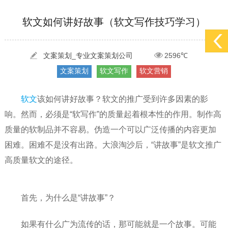
[2022-05-04]
污水处理设备厂家产品如何做网络推广（污水处理项目网...
更多 >
软文如何讲好故事（软文写作技巧学习）
[2022-03-27]
疫情当下公司企业品牌网络营销策划推广怎么做，国内知...
更多 >
文案策划_专业文案策划公司
2596℃
[2022-05-29]
实体门店如何做网络推广吸引客户，实体店网络营销技巧...
更多 >
文案策划
软文写作
软文营销
[2022-05-04]
污水处理设备厂家产品如何做网络推广（污水处理项目网...
更多 >
[2022-03-27]
疫情当下公司企业品牌网络营销策划推广怎么做，国内知...
更多 >
软文
该如何讲好故事？软文的推广受到许多因素的影
响。然而，必须是“软写作”的质量起着根本性的作用。制作高
质量的软制品并不容易。伪造一个可以广泛传播的内容更加
困难。困难不是没有出路。大浪淘沙后，“讲故事”是软文推广
高质量软文的途径。
首先，为什么是“讲故事”？
如果有什么广为流传的话，那可能就是一个故事。可能