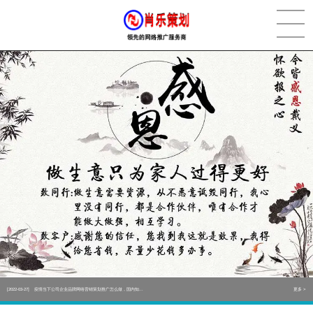
[2022-05-29]
实体门店如何做网络推广吸引客户，实体店网络营销技巧...
更多 >
[2022-05-04]
污水处理设备厂家产品如何做网络推广（污水处理项目网...
更多 >
[2022-03-27]
疫情当下公司企业品牌网络营销策划推广怎么做，国内知...
更多 >