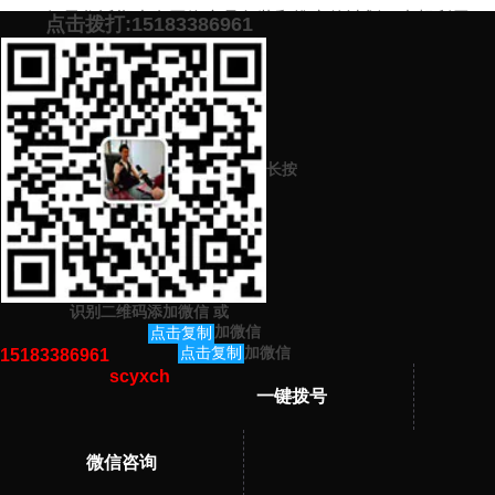
如果您近期也有网络产品包装和推广的计划，也想利用
点击拨打:15183386961
网络来增加产品曝光、提高产品销量，欢迎加下面微信，免
费提供高效的产品推广方案。
添加微信号：
scyxch
免费帮你策划营销方
预约营销老师
案！
长按
上一篇：
新品推广活动方案怎么做（产品推广方法学习）
下一篇：
怎么利用微信推广产品（学会精准引流是关键）
识别二维码添加微信
或
猜你感兴趣的内容
加微信
点击复制
加微信
点击复制
15183386961
scyxch
暂无相关文章！
一键拨号
微信咨询