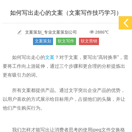
[2022-05-29]
实体门店如何做网络推广吸引客户，实体店网络营销技巧...
更多 >
[2022-05-04]
污水处理设备厂家产品如何做网络推广（污水处理项目网...
更多 >
如何写出走心的文案（文案写作技巧学习）
[2022-03-27]
疫情当下公司企业品牌网络营销策划推广怎么做，国内知...
更多 >
文案策划_专业文案策划公司
2886℃
文案策划
软文写作
软文营销
如何写出走心的
文案
？对于文案，要写出“高转换率”，需
要将工作向上游延伸，通过三个步骤和更合理的分析提炼出
更有吸引力的词。
所有文案都提供产品。通过文字突出企业产品的优势，
以用户喜欢的方式展示给目标用户，占据他们的头脑，并让
他们产生购买行为。
我们怎样才能写出让消费者思考的使用jpeg文件交换格