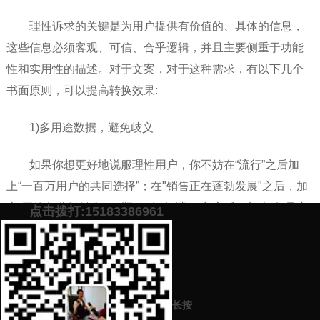
理性诉求的关键是为用户提供有价值的、具体的信息，
这些信息必须客观、可信、合乎逻辑，并且主要侧重于功能
性和实用性的描述。对于文案，对于这种需求，有以下几个
书面原则，可以提高转换效果:
1)多用途数据，避免歧义
如果你想更好地说服理性用户，你不妨在“流行”之后加
上“一百万用户的共同选择”；在"销售正在蓬勃发展"之后，加
上"平均每分钟销售100瓶"；在“极端口味”之后，加上“每只章
点击拨打:15183386961
鱼按摩40分钟”.数据的存在会使模糊的概念有客观的衡量标
准，增强[0x4e20的可信度和说服力]。
添加微信号：
scyxch
免费帮你策划营销方
预约营销老师
案！
长按