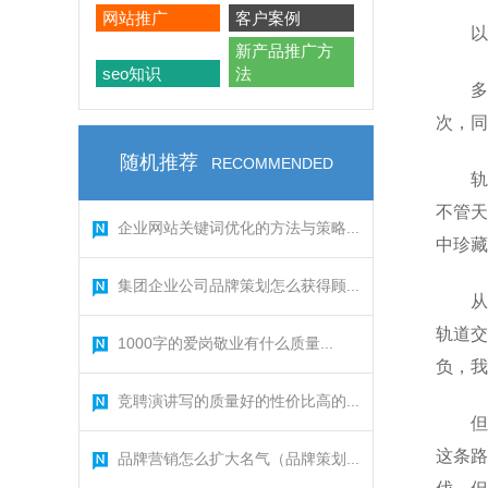
网站推广
客户案例
以
新产品推广方
seo知识
法
多
次，同
随机推荐
RECOMMENDED
轨
不管天
企业网站关键词优化的方法与策略...
中珍藏
集团企业公司品牌策划怎么获得顾...
从
轨道交
1000字的爱岗敬业有什么质量...
负，我
竞聘演讲写的质量好的性价比高的...
但
这条路
品牌营销怎么扩大名气（品牌策划...