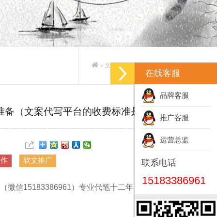
文案策划_专业文案策划公司
>
>
在线客服
品牌客服
准备（文案代写平台的收费标准是什么）
推广客服
运营总监
写作
软文推广
联系电话
15183386961
（微信15183386961）专业代笔十二年，数百位硕博