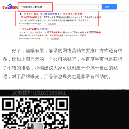
好了，篇幅有限，靠谱的网络营销主要推广方式还有很
多，比如上图显示的一个公司的贴吧，在百度手页也是获得
了不错的排名，小编建议大家可以创建一个属于自己的贴
吧，对于品牌曝光，产品信息曝光也是非常有帮助的。
小编提一下，所有的推广都基于基本的本质，再牛X牛逼
点击拨打:15183386961
的营销秘籍都是离不开当初的推广方式作为根基。学会基本
的一些推广方法，再慢慢延伸，总结经验，提高效率。
添加微信号：
scyxch
免费帮你策划营销方
预约营销老师
案！