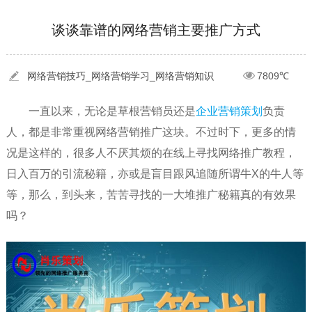
[2022-05-04]
污水处理设备厂家产品如何做网络推广（污水处理项目网...
更多 >
谈谈靠谱的网络营销主要推广方式
[2022-03-27]
疫情当下公司企业品牌网络营销策划推广怎么做，国内知...
更多 >
网络营销技巧_网络营销学习_网络营销知识
7809℃
[2022-05-29]
实体门店如何做网络推广吸引客户，实体店网络营销技巧...
更多 >
一直以来，无论是草根营销员还是
企业营销策划
负责
[2022-05-04]
污水处理设备厂家产品如何做网络推广（污水处理项目网...
更多 >
人，都是非常重视网络营销推广这块。不过时下，更多的情
[2022-03-27]
疫情当下公司企业品牌网络营销策划推广怎么做，国内知...
更多 >
况是这样的，很多人不厌其烦的在线上寻找网络推广教程，
日入百万的引流秘籍，亦或是盲目跟风追随所谓牛X的牛人等
等，那么，到头来，苦苦寻找的一大堆推广秘籍真的有效果
吗？