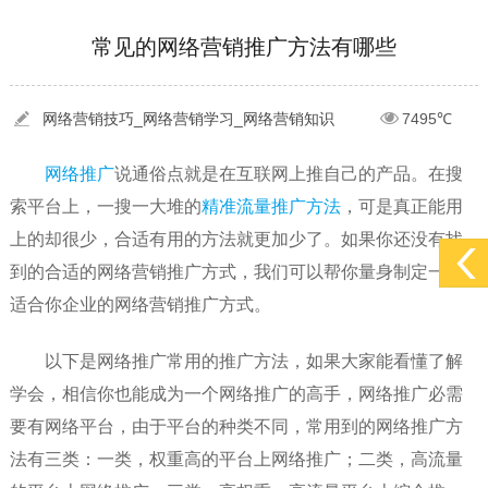
[2022-05-29]
实体门店如何做网络推广吸引客户，实体店网络营销技巧...
更多 >
常见的网络营销推广方法有哪些
[2022-05-04]
污水处理设备厂家产品如何做网络推广（污水处理项目网...
更多 >
[2022-03-27]
疫情当下公司企业品牌网络营销策划推广怎么做，国内知...
更多 >
网络营销技巧_网络营销学习_网络营销知识
7495℃
网络推广
说通俗点就是在互联网上推自己的产品。在搜
索平台上，一搜一大堆的
精准流量推广方法
，可是真正能用
上的却很少，合适有用的方法就更加少了。如果你还没有找
到的合适的网络营销推广方式，我们可以帮你量身制定一套
适合你企业的网络营销推广方式。
以下是网络推广常用的推广方法，如果大家能看懂了解
学会，相信你也能成为一个网络推广的高手，网络推广必需
要有网络平台，由于平台的种类不同，常用到的网络推广方
法有三类：一类，权重高的平台上网络推广；二类，高流量