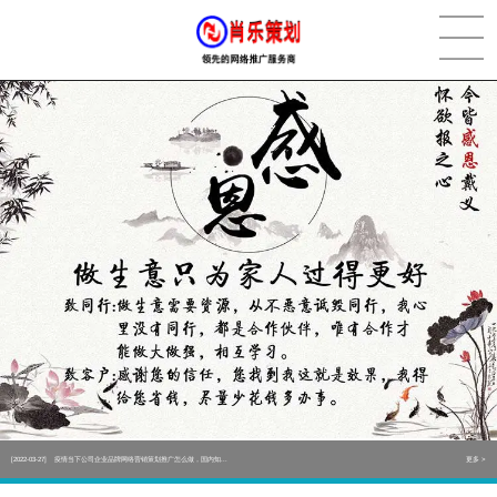
[2022-05-29]
实体门店如何做网络推广吸引客户，实体店网络营销技巧...
更多 >
[2022-05-04]
污水处理设备厂家产品如何做网络推广（污水处理项目网...
更多 >
[2022-03-27]
疫情当下公司企业品牌网络营销策划推广怎么做，国内知...
更多 >