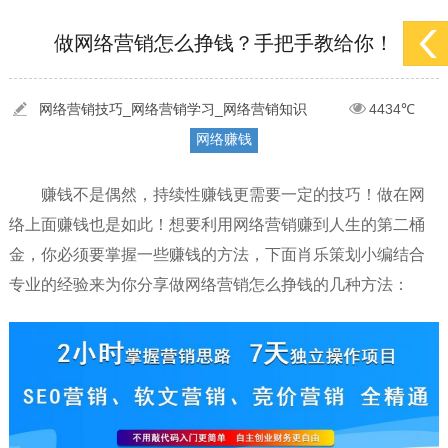
[2022-05-29]
实体门店如何做网络推广吸引客户，实体店网络营销技巧...
更多 >
做网络营销怎么挣钱？手把手教给你！
[2022-05-04]
污水处理设备厂家产品如何做网络推广（污水处理项目网...
更多 >
[2022-03-27]
疫情当下公司企业品牌网络营销策划推广怎么做，国内知...
更多 >
网络营销技巧_网络营销学习_网络营销知识
4434℃
网络赚钱
赚钱不是偶然，持续性赚钱更需要一定的技巧！做在网
络上面赚钱也是如此！想要利用网络营销赚到人生的第二桶
金，你必须要掌握一些赚钱的方法，下面肖乐策划小编结合
专业的经验来为你分享做网络营销怎么挣钱的几种方法：