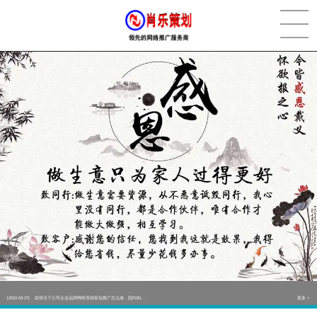
[2022-05-29]
实体门店如何做网络推广吸引客户，实体店网络营销技巧...
更多 >
[2022-05-04]
污水处理设备厂家产品如何做网络推广（污水处理项目网...
更多 >
[2022-03-27]
疫情当下公司企业品牌网络营销策划推广怎么做，国内知...
更多 >