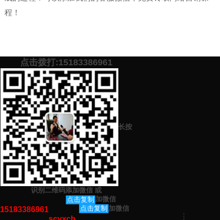
程！
点击拨打:15183386961
添加微信号：
scyxch
免费帮你策划营销方
预约营销老师
案！
长按
上一篇：
零基础学网络营销行吗？ 手把手带你入门
下一篇：
企业网站关键词优化的方法与策略！（掌握这些就够了）
识别二维码添加微信
或
猜你感兴趣的内容
加微信
点击复制
加微信
点击复制
15183386961
scyxch
暂无相关文章！