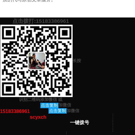
点击拨打:15183386961
添加微信号：
scyxch
免费帮你策划营销方
预约营销老师
案！
长按
上一篇：
文案策划应该如何去做（文案代写来这里）
下一篇：
安全演讲怎么写的精彩点
识别二维码添加微信
或
猜你感兴趣的内容
加微信
点击复制
加微信
点击复制
15183386961
scyxch
暂无相关文章！
一键拨号