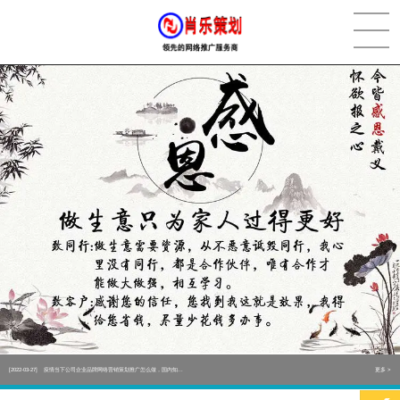
[2022-05-29]
实体门店如何做网络推广吸引客户，实体店网络营销技巧...
更多 >
[2022-05-04]
污水处理设备厂家产品如何做网络推广（污水处理项目网...
更多 >
[2022-03-27]
疫情当下公司企业品牌网络营销策划推广怎么做，国内知...
更多 >