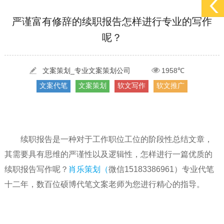
[2022-05-29]
实体门店如何做网络推广吸引客户，实体店网络营销技巧...
更多 >
严谨富有修辞的续职报告怎样进行专业的写作
呢？
[2022-05-04]
污水处理设备厂家产品如何做网络推广（污水处理项目网...
更多 >
[2022-03-27]
疫情当下公司企业品牌网络营销策划推广怎么做，国内知...
更多 >
文案策划_专业文案策划公司
1958℃
文案代笔
文案策划
软文写作
软文推广
续职报告是一种对于工作职位工位的阶段性总结文章，
其需要具有思维的严谨性以及逻辑性，怎样进行一篇优质的
续职报告写作呢？
肖乐策划（
微信15183386961）专业代笔
十二年，数百位硕博代笔文案老师为您进行精心的指导。