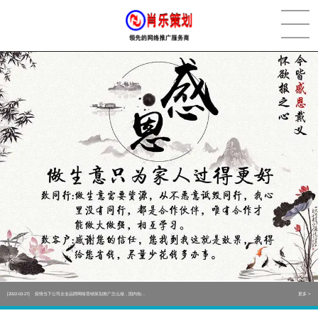
[2022-05-29]
实体门店如何做网络推广吸引客户，实体店网络营销技巧...
更多 >
[2022-05-04]
污水处理设备厂家产品如何做网络推广（污水处理项目网...
更多 >
[2022-03-27]
疫情当下公司企业品牌网络营销策划推广怎么做，国内知...
更多 >