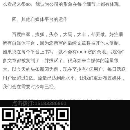
么看起来很so。我认为公司的形象在每个细节上都有体现。
四、其他自媒体平台的运作
百度白家，搜狐，头条，大禹，大丰，都要做。好注册
所有自媒体平台，因为您撰写的后续文章将被其他人复制。
如果您在每个平台上书写，就不会有room窃的余地。我的许
多文章都被复制了，并投诉了。很麻烦来自媒体的流量很
大。以今天的头条新闻为例，现在至少有4亿用户。每日活跃
用户应超过1亿。流量已达到此水平。让我们重新布置媒体，
我们会在需要时冷却已经。
如果您近期也有网络产品包装和推广的计划，也想利用
点击拨打:15183386961
网络来增加产品曝光、提高产品销量，欢迎加下面微信，免
费提供高效的产品推广方案。
添加微信号：
scyxch
免费帮你策划营销方
预约营销老师