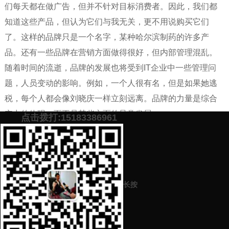
们每天都在做广告，但并不针对目标消费者。因此，我们都
知道这些产品，但认为它们与我无关，更不用说购买它们
了。这样的品牌只是一个名字，某种哈尔滨制药的许多产
品。还有一些品牌在营销方面做得很好，但内部管理混乱。
随着时间的流逝，品牌的发展也将受到IT企业中一些管理问
题，人员变动的影响。例如，一个人很有名，但是如果她逃
税，每个人都会像刘晓庆一样立刻远离。品牌的力量是综合
实力的体现，而不是某些方面的异常发展。
点击拨打:15183386961
添加微信号：
scyxch
免费帮你策划营销方
预约营销老师
案！
长按
上一篇：
机构公司在撰写文章文案时有什么技巧？写作技巧普及
下一篇：
企业公司集团如何制定正确的企业公司代理品牌营销计划方
案？