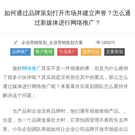
[2022-05-29]
实体门店如何做网络推广吸引客户，实体店网络营销技巧...
更多 >
如何通过品牌策划打开市场并建立声誉？怎么通
过新媒体进行网络推广？
[2022-05-04]
污水处理设备厂家产品如何做网络推广（污水处理项目网...
更多 >
[2022-03-27]
疫情当下公司企业品牌网络营销策划推广怎么做，国内知...
更多 >
企业营销策划_企业营销策划方案
1800℃
品牌推广
客户案例
引流推广
微商引流
文案策划
做好
网络推广
其实不是一件很难的事，但是为什么难倒
了很多小伙伴呢？其实就是没有抓住其中的重点，那么怎么
通过媒体进行网络推广呢？来看看肖乐策划团队怎么看待并
解决这个问题：
当产品和企业没有品牌时，他们通常很难推销产品。。
但是，当一个品牌发展壮大时，它害怕因管理不善而失去声
誉。小乐企划团队将就如何让企业公司品牌开放市场提出以