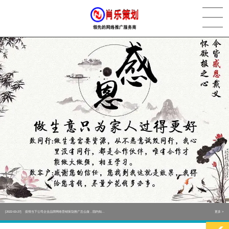
[2022-05-29]
实体门店如何做网络推广吸引客户，实体店网络营销技巧...
更多 >
[2022-05-04]
污水处理设备厂家产品如何做网络推广（污水处理项目网...
更多 >
[2022-03-27]
疫情当下公司企业品牌网络营销策划推广怎么做，国内知...
更多 >