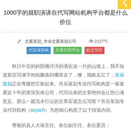
[2022-05-29]
实体门店如何做网络推广吸引客户，实体店网络营销技巧...
更多 >
1000字的就职演讲在代写网站机构平台都是什么
价位
[2022-05-04]
污水处理设备厂家产品如何做网络推广（污水处理项目网...
更多 >
[2022-03-27]
疫情当下公司企业品牌网络营销策划推广怎么做，国内知...
更多 >
文案策划_专业文案策划公司
2137℃
代写演讲稿
文章代写平台
软文写作
秋日午后的斜阳懒洋洋的洒在这一片的山坡上，我不知
道那页写满字的纸飘落到哪里去了，噢，我瞧见它了，
肖乐
策划
正在弯腰把它捡起来。肖乐策划专业代写机构是一家发
展近十年的资深实体公司，代写出来的文章绝对会让您心满
意足。那么一篇流水行云的文章应该怎么写呢？肖乐策划专
业代写机构（
scyxch
）为您精心构思了以下段落内容。
尊敬的县人大保主任、各位副主任、各位委员：