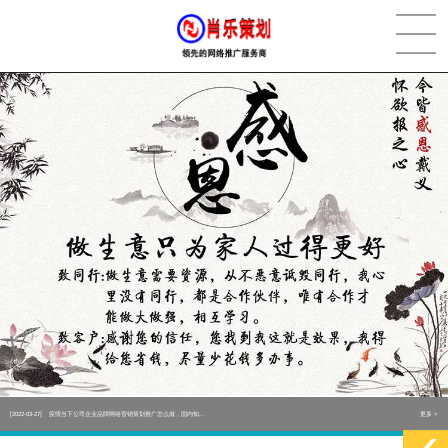
[2022-05-29]
实体门店如何做网络推广吸引客户，实体店网络营销技巧...
更多 >
[2022-05-04]
污水处理设备厂家产品如何做网络推广（污水处理项目网...
更多 >
[2022-03-27]
疫情当下公司企业品牌网络营销策划推广怎么做，国内知...
更多 >