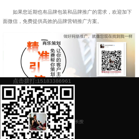
如果您近期也有品牌包装和品牌推广的需求，欢迎加下
面微信，免费提供高效的品牌营销推广方案。
点击拨打:15183386961
添加微信号：
scyxch
免费帮你策划营销方
预约营销老师
案！
长按
上一篇：
品牌推广规划怎么写（提高知名度来这里）