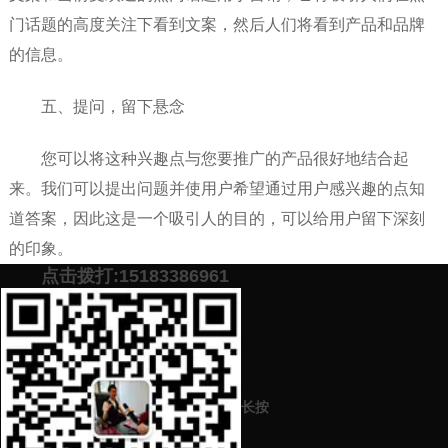
门话题的高度关注下看到文案，然后人们将看到产品和品牌
的信息。
五、提问，留下悬念
您可以将这种兴趣点与您要推广的产品很好地结合起
来。我们可以提出问题并使用户希望通过用户感兴趣的点知
道答案，因此这是一个吸引人的目的，可以给用户留下深刻
的印象。
点击拨打:15183386961
如果您没有时间写软文或者需要高质量的软文代写服
务，加下面微信，专业文案一对一服务，不满意不收费。
添加微信号：
scyxch
免费帮你策划营销方
预约营销老师
案！
长按