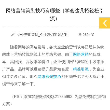
[2022-03-27]
疫情当下公司企业品牌网络营销策划推广怎么做，国内知...
更多 >
网络营销策划技巧有哪些（学会这几招轻松引
流）
[2022-05-29]
实体门店如何做网络推广吸引客户，实体店网络营销技巧...
更多 >
[2022-05-04]
污水处理设备厂家产品如何做网络推广（污水处理项目网...
更多 >
[2022-03-27]
疫情当下公司企业品牌网络营销策划推广怎么做，国内知...
企业营销策划_企业营销策划方案
2694℃
更多 >
随着网络的高速发展，各大企业的营销战略已经从传统
的线下营销转战到线上的网络营销。由于
网络营销
的低成
本、高回报、高效率等特点，企业使用网络营销的手段来推
广产品、品牌可以迅速提升品牌知名度，
精准引流
，为企业
创造更多价值。那么
网络营销技巧
都有哪些呢？今天就让小
编带你来了解一下。
（PS：添加客服微信/QQ:21735993 为您免费制定营销
方案）