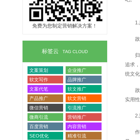
1
免费为您制定营销解决方案！
故
标签云
TAG CLOUD
归
追求，
文案策划
企业推广
统文化
软文写作
品牌推广
文案代笔
软文推广
故
产品推广
软文营销
实用性
微信营销
引流推广
2
微商引流
营销推广
百度营销
内容营销
作
SEO优化
精准引流