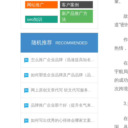
量。
网站推广
客户案例
新产品推广方
故
seo知识
法
道”密
作
随机推荐
RECOMMENDED
热情，
怎么推广企业品牌（迅速提高知名...
在
宇航局
如何塑造企业品牌及产品品牌（品...
的成功
次跨境
网上原创文章代写 软文代写服务...
3
品牌推广企业那个好（提升名气来...
在
如何写出优秀的心得体会哪家文案...
国，具