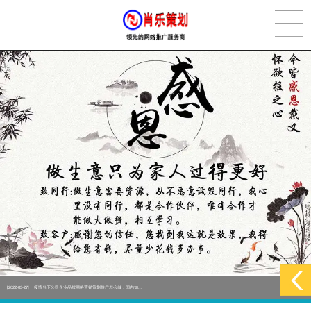
[2022-05-29]
实体门店如何做网络推广吸引客户，实体店网络营销技巧...
更多 >
[2022-05-04]
污水处理设备厂家产品如何做网络推广（污水处理项目网...
更多 >
[2022-03-27]
疫情当下公司企业品牌网络营销策划推广怎么做，国内知...
更多 >