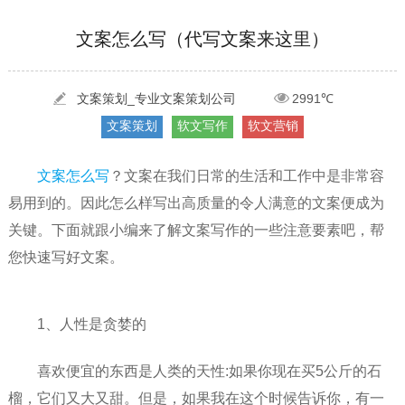
[2022-05-29]
实体门店如何做网络推广吸引客户，实体店网络营销技巧...
更多 >
文案怎么写（代写文案来这里）
[2022-05-04]
污水处理设备厂家产品如何做网络推广（污水处理项目网...
更多 >
[2022-03-27]
疫情当下公司企业品牌网络营销策划推广怎么做，国内知...
更多 >
文案策划_专业文案策划公司
2991℃
文案策划
软文写作
软文营销
文案怎么写
？文案在我们日常的生活和工作中是非常容
易用到的。因此怎么样写出高质量的令人满意的文案便成为
关键。下面就跟小编来了解文案写作的一些注意要素吧，帮
您快速写好文案。
1、人性是贪婪的
喜欢便宜的东西是人类的天性:如果你现在买5公斤的石
榴，它们又大又甜。但是，如果我在这个时候告诉你，有一