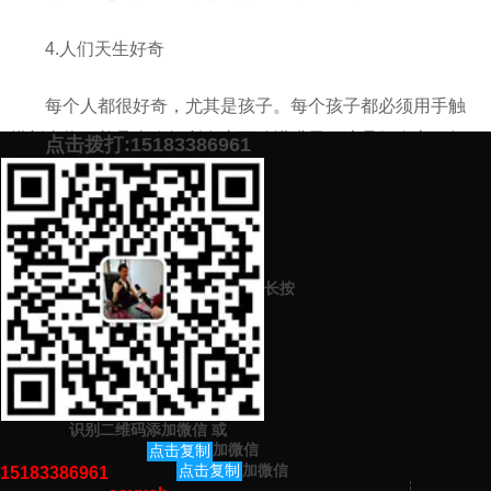
4.人们天生好奇
每个人都很好奇，尤其是孩子。每个孩子都必须用手触
摸新事物，并且喜欢把所有东西放进嘴里。这是好奇心。如
点击拨打:15183386961
果你的文案能突出你产品的差异，并引起用户的好奇心，这
也是一个很好的方法。
添加微信号：
scyxch
免费帮你策划营销方
预约营销老师
案！
长按
上一篇：
软文营销的软文内容怎么写（软文写作方法学习）
下一篇：
怎么样才能写好文章（文章写作方法学习）
识别二维码添加微信
或
猜你感兴趣的内容
加微信
点击复制
加微信
点击复制
15183386961