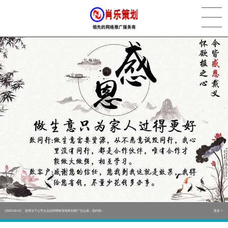
[2022-05-29]
实体门店如何做网络推广吸引客户，实体店网络营销技巧...
更多 >
[2022-05-04]
污水处理设备厂家产品如何做网络推广（污水处理项目网...
更多 >
[2022-03-27]
疫情当下公司企业品牌网络营销策划推广怎么做，国内知...
更多 >