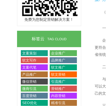
（
免费为您制定营销解决方案！
一
标签云
TAG CLOUD
企
更符合
文案策划
企业推广
省传统
软文写作
品牌推广
二
文案代笔
软文推广
产品推广
软文营销
与
微信营销
引流推广
可以大
微商引流
营销推广
己的文
百度营销
内容营销
SEO优化
精准引流
三