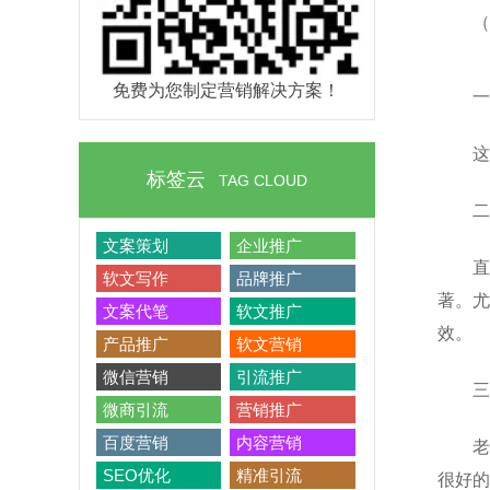
（
免费为您制定营销解决方案！
一
这
标签云
TAG CLOUD
二
文案策划
企业推广
直
软文写作
品牌推广
著。尤
文案代笔
软文推广
效。
产品推广
软文营销
微信营销
引流推广
三
微商引流
营销推广
百度营销
内容营销
老
SEO优化
精准引流
很好的