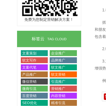
1
免费为您制定营销解决方案！
抓
和朋友
包含着
标签云
TAG CLOUD
2
文案策划
企业推广
软文写作
品牌推广
3
文案代笔
软文推广
增强势
产品推广
软文营销
例
微信营销
引流推广
微商引流
营销推广
百度营销
内容营销
SEO优化
精准引流