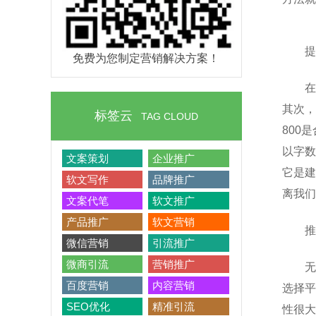
提
免费为您制定营销解决方案！
在
其次，
标签云
TAG CLOUD
800
以字数
文案策划
企业推广
它是建
软文写作
品牌推广
离我们
文案代笔
软文推广
产品推广
软文营销
推
微信营销
引流推广
微商引流
营销推广
无
百度营销
内容营销
选择平
SEO优化
精准引流
性很大