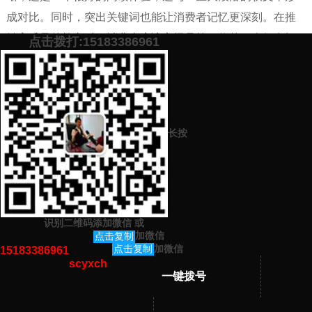
成对比。同时，突出关键词也能让消费者记忆更深刻。在推
销高质量的软文时，消费者应该永远是第一位的，人们在阅
点击拨打:15183386961
读时应该有一种流畅的感觉，这对于指导销售起着关键作
用。
添加微信号：
scyxch
免费帮你策划营销方
预约营销老师
案！
长按
上一篇：
公众号排版软文哪个好（代写公众号文章来这里）
下一篇：
缅甸网络营销策划推广公司机构平台哪些效果好
识别二维码添加微信
或
猜你感兴趣的内容
加微信
点击复制
加微信
点击复制
15183386961
scyxch
暂无相关文章！
一键拨号