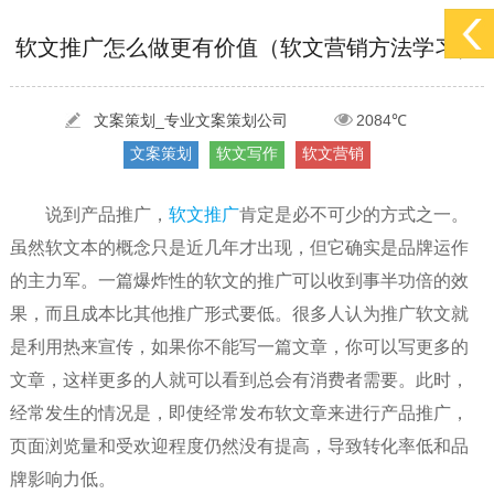
[2022-05-29]
实体门店如何做网络推广吸引客户，实体店网络营销技巧...
更多 >
软文推广怎么做更有价值（软文营销方法学习）
[2022-05-04]
污水处理设备厂家产品如何做网络推广（污水处理项目网...
更多 >
[2022-03-27]
疫情当下公司企业品牌网络营销策划推广怎么做，国内知...
更多 >
文案策划_专业文案策划公司
2084℃
文案策划
软文写作
软文营销
说到产品推广，
软文推广
肯定是必不可少的方式之一。
虽然软文本的概念只是近几年才出现，但它确实是品牌运作
的主力军。一篇爆炸性的软文的推广可以收到事半功倍的效
果，而且成本比其他推广形式要低。很多人认为推广软文就
是利用热来宣传，如果你不能写一篇文章，你可以写更多的
文章，这样更多的人就可以看到总会有消费者需要。此时，
经常发生的情况是，即使经常发布软文章来进行产品推广，
页面浏览量和受欢迎程度仍然没有提高，导致转化率低和品
牌影响力低。