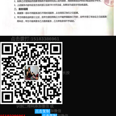
点击拨打:15183386961
添加微信号：
scyxch
免费帮你策划营销方
预约营销老师
案！
长按
上一篇：
品牌宣传策略有哪些
下一篇：
什么是网络营销推广
识别二维码添加微信
或
猜你感兴趣的内容
加微信
点击复制
加微信
点击复制