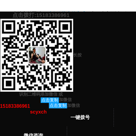
小编之前写过
18种有效推广的方式
一文，大家可以了解
点击拨打:15183386961
一下。如果您近也有企业宣传推广的计划，加下面微信，肖
乐策划免费为您策划高效的
企业营销策划方案
。
添加微信号：
scyxch
免费帮你策划营销方
预约营销老师
案！
长按
上一篇：
企业网络推广的重要性（网络推广怎么做）
下一篇：
如何做企业品牌策划（提升名气来这里）
识别二维码添加微信
或
猜你感兴趣的内容
加微信
点击复制
加微信
点击复制
15183386961
scyxch
暂无相关文章！
一键拨号
微信咨询