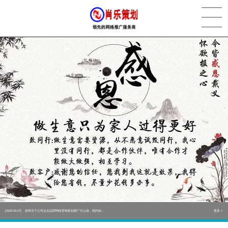
[2022-05-29]
实体门店如何做网络推广吸引客户，实体店网络营销技巧...
更多 >
[2022-05-04]
污水处理设备厂家产品如何做网络推广（污水处理项目网...
更多 >
[2022-03-27]
疫情当下公司企业品牌网络营销策划推广怎么做，国内知...
更多 >