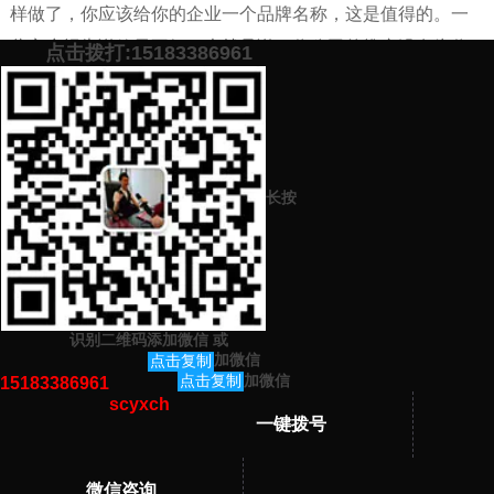
样做了，你应该给你的企业一个品牌名称，这是值得的。一
些客户报告说效果不好，也就是说，你公司的推广没有为你
点击拨打:15183386961
做好关键词的工作。只要是一家高质量的网络公司，它肯定
会对你产生重大影响。没有无效的问题。
添加微信号：
scyxch
免费帮你策划营销方
预约营销老师
案！
长按
上一篇：
企业网站推广的有效方式有哪些（网站推广方法学习）
下一篇：
网站推广的策略都有哪些（网站推广策略学习）
识别二维码添加微信
或
猜你感兴趣的内容
加微信
点击复制
加微信
点击复制
15183386961
scyxch
暂无相关文章！
一键拨号
微信咨询