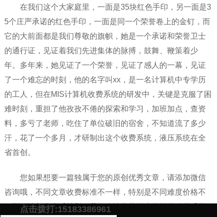
在我们这个大家庭里，一面是35块红色手印，另一面是3
5个庄严承诺的红色手印，一面是同一个荣誉卷上的金钉，而
它的大前面都是我们尊敬的旗帜，她是一个承诺和荣誉卫士
的通行证，见证着我们先进集体的脉搏，鼓舞、鞭策着少
年。多年来，她见证了一个荣誉，见证了感人的一幕，见证
了一个难忘的时刻，他的名字叫xx，是一名计算机中专学历
的工人，但在MIS计算机收费系统的研发中，关键是克服了困
难时刻，重担了他孜孜不倦的探索和学习，加班加点，查资
料，多亏了老师，吃住了单位破旧的宿舍，不知道流了多少
汗，花了一个多月，才研制出这个收费系统，液压系统在全
省首创。
您如果想要一篇独属于您的原创优秀文章，请添加微信
咨询哦，不同文章收费标准不一样，特别是不同难度价格不
一样，请相信肖乐策划，我们会让您花更少的钱体验优质的
点击拨打:15183386961