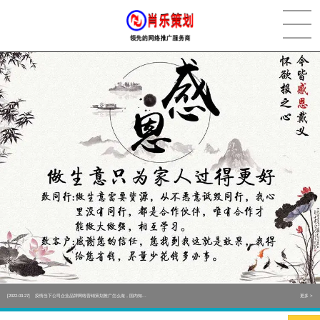
[2022-05-29]
实体门店如何做网络推广吸引客户，实体店网络营销技巧...
更多 >
[2022-05-04]
污水处理设备厂家产品如何做网络推广（污水处理项目网...
更多 >
[2022-03-27]
疫情当下公司企业品牌网络营销策划推广怎么做，国内知...
更多 >