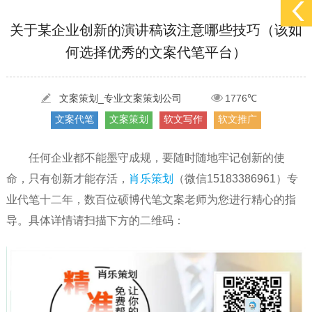
[2022-05-29]
实体门店如何做网络推广吸引客户，实体店网络营销技巧...
更多 >
关于某企业创新的演讲稿该注意哪些技巧（该如
何选择优秀的文案代笔平台）
[2022-05-04]
污水处理设备厂家产品如何做网络推广（污水处理项目网...
更多 >
[2022-03-27]
疫情当下公司企业品牌网络营销策划推广怎么做，国内知...
更多 >
文案策划_专业文案策划公司
1776℃
文案代笔
文案策划
软文写作
软文推广
任何企业都不能墨守成规，要随时随地牢记创新的使
命，只有创新才能存活，
肖乐策划
（微信15183386961）专
业代笔十二年，数百位硕博代笔文案老师为您进行精心的指
导。具体详情请扫描下方的二维码：