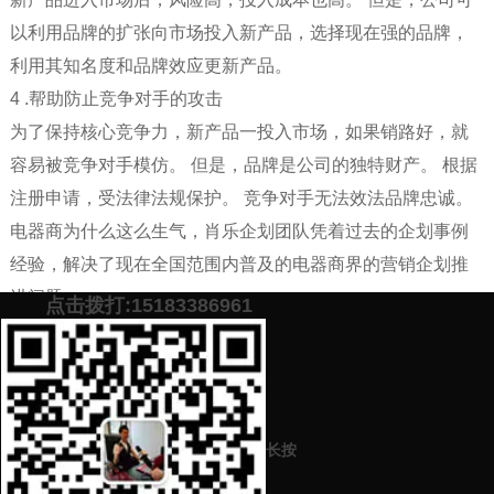
以利用品牌的扩张向市场投入新产品，选择现在强的品牌，
利用其知名度和品牌效应更新产品。
4 .帮助防止竞争对手的攻击
为了保持核心竞争力，新产品一投入市场，如果销路好，就
容易被竞争对手模仿。 但是，品牌是公司的独特财产。 根据
注册申请，受法律法规保护。 竞争对手无法效法品牌忠诚。
电器商为什么这么生气，肖乐企划团队凭着过去的企划事例
经验，解决了现在全国范围内普及的电器商界的营销企划推
进问题。
点击拨打:15183386961
添加微信号：
scyxch
免费帮你策划营销方
预约营销老师
案！
长按
上一篇：
品牌营销推广策划中进行品牌策划方案编写时要怎么做？